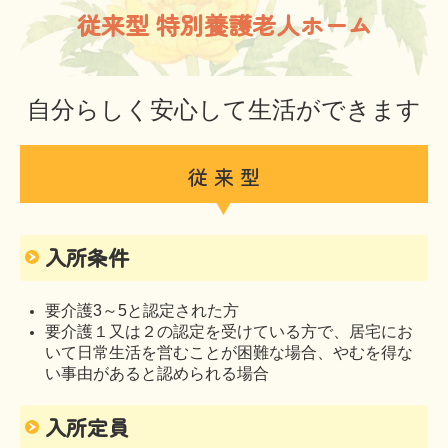
従来型 特別養護老人ホーム
情報開示
求人案内
自分らしく安心して生活ができます
正社員：特養介護職員（ユニット）
正社員：特養介護職員（従来型）
従 来 型
正社員：デイ介護職員
正社員：デイ看護職員
入所条件
パート：デイ看護職員
要介護3～5と認定された方
パート：デイ入浴介助
要介護１又は２の認定を受けている方で、居宅にお
いて日常生活を営むことが困難な場合、やむを得な
お問合せ
い事由があると認められる場合
プライバシーポリシー
入所定員