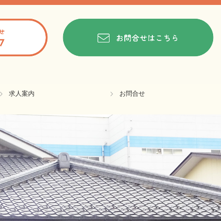
求人案内
お問合せ
正社員：特養介護職員（ユニット）
正社員：特養介護職員（従来型）
正社員：デイ介護職員
正社員：デイ看護職員
パート：デイ看護職員
パート：デイ入浴介助
プライバシーポリシー