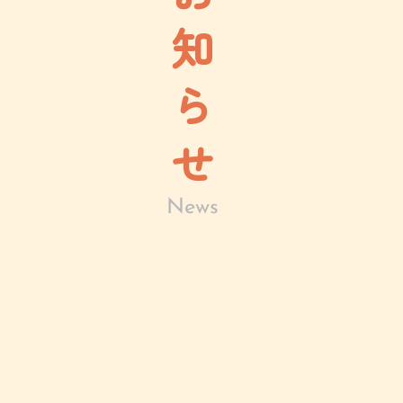
知
ら
せ
News