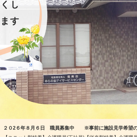
２０2６年８
月６
日 職員募集中 ※事前に施設見学希望の