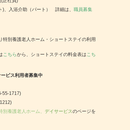
(正社員)
ート)、入浴介助（パート）
詳細は、
職員募集
り特別養護老人ホーム・ショートステイの利用
は
こちら
から、ショートステイの料金表は
こち
サービス利用者募集中
-1717)
212
)
特別養護老人ホーム
、
デイサービス
のページを