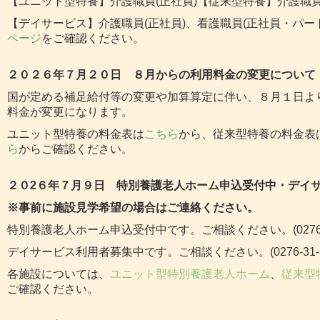
【ユニット型特養】介護職員(正社員)
【従来型特養】介護職員
【デイサービス】介護職員(正社員)、看護職員(正社員・パ
ページ
をご確認ください。
２０２６年７月２０
日 ８月からの利用料金の変更について
国が定める補足給付等の変更や加算算定に伴い、８月１日よ
料金が変更になります。
ユニット型特養の料金表は
こちら
から、従来型特養の料金表
ら
からご確認ください。
２０2６年７
月９
日 特別養護老人ホーム申込受付中・デイ
※事前に施設見学希望の場合はご連絡ください。
特別養護老人ホーム申込受付中です。ご相談ください。(0276-55
デイサービス利用者募集中です。ご相談ください。(0276-31-1
各施設については、
ユニット型
特別養護老人ホーム
、
従来型
ご確認ください。